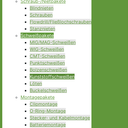
Schraub-/Nietpakete
Blindnieten
Schrauben
Flowdrill/Fließlochschrauben
Stanznieten
Schweißpakete
MIG/MAG-Schweißen
WIG-Schweißen
CMT-Schweißen
Punktschweißen
Bolzenschweißen
Kunststoffschweißen
Löten
Buckelschweißen
Montagepakete
Clipmontage
O-Ring-Montage
Stecker- und Kabelmontage
Batteriemontage