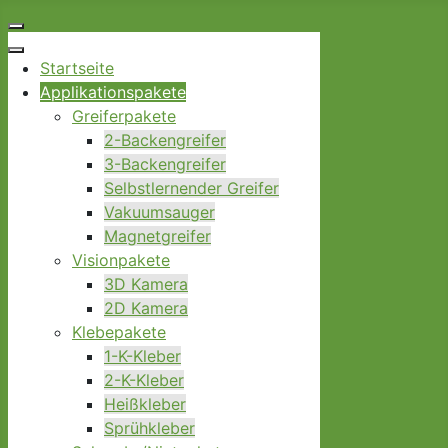
Startseite
Applikationspakete
Greiferpakete
2-Backengreifer
3-Backengreifer
Selbstlernender Greifer
Vakuumsauger
Magnetgreifer
Visionpakete
3D Kamera
2D Kamera
Klebepakete
1-K-Kleber
2-K-Kleber
Heißkleber
Sprühkleber