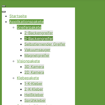
Startseite
Applikationspakete
Greiferpakete
2-Backengreifer
3-Backengreifer
Selbstlernender Greifer
Vakuumsauger
Magnetgreifer
Visionpakete
3D Kamera
2D Kamera
Klebepakete
1-K-Kleber
2-K-Kleber
Heißkleber
Sprühkleber