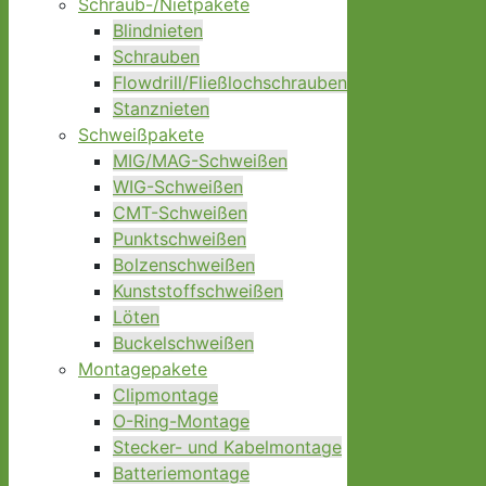
Schraub-/Nietpakete
Blindnieten
Schrauben
Flowdrill/Fließlochschrauben
Stanznieten
Schweißpakete
MIG/MAG-Schweißen
WIG-Schweißen
CMT-Schweißen
Punktschweißen
Bolzenschweißen
Kunststoffschweißen
Löten
Buckelschweißen
Montagepakete
Clipmontage
O-Ring-Montage
Stecker- und Kabelmontage
Batteriemontage