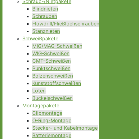
Schraub-/Nietpakete
Blindnieten
Schrauben
Flowdrill/Fließlochschrauben
Stanznieten
Schweißpakete
MIG/MAG-Schweißen
WIG-Schweißen
CMT-Schweißen
Punktschweißen
Bolzenschweißen
Kunststoffschweißen
Löten
Buckelschweißen
Montagepakete
Clipmontage
O-Ring-Montage
Stecker- und Kabelmontage
Batteriemontage