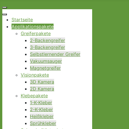
Startseite
Applikationspakete
Greiferpakete
2-Backengreifer
3-Backengreifer
Selbstlernender Greifer
Vakuumsauger
Magnetgreifer
Visionpakete
3D Kamera
2D Kamera
Klebepakete
1-K-Kleber
2-K-Kleber
Heißkleber
Sprühkleber